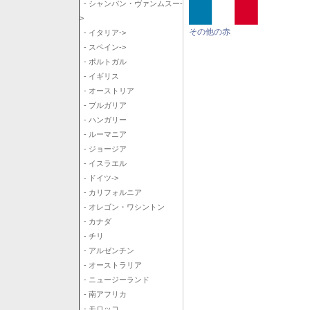
- シャンパン・ヴァンムスー-
>
その他の赤
- イタリア->
- スペイン->
- ポルトガル
- イギリス
- オーストリア
- ブルガリア
- ハンガリー
- ルーマニア
- ジョージア
- イスラエル
- ドイツ->
- カリフォルニア
- オレゴン・ワシントン
- カナダ
- チリ
- アルゼンチン
- オーストラリア
- ニュージーランド
- 南アフリカ
- モロッコ