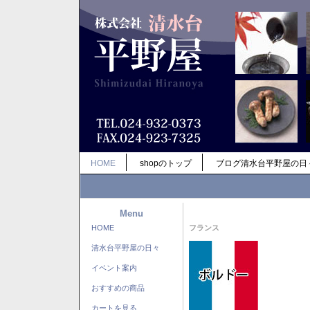
HOME
shopのトップ
ブログ清水台平野屋の日
Menu
HOME
フランス
清水台平野屋の日々
イベント案内
おすすめの商品
カートを見る