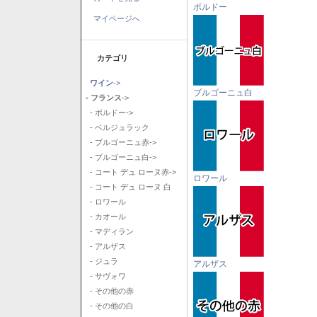
ボルドー
マイページへ
カテゴリ
ワイン
->
ブルゴーニュ白
- フランス
->
- ボルドー->
- ベルジュラック
- ブルゴーニュ赤->
- ブルゴーニュ白->
- コート デュ ローヌ赤->
ロワール
- コート デュ ローヌ 白
- ロワール
- カオール
- マディラン
- アルザス
- ジュラ
アルザス
- サヴォワ
- その他の赤
- その他の白