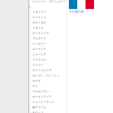
- シャンパン・ヴァンムスー-
>
その他の赤
- イタリア->
- スペイン->
- ポルトガル
- イギリス
- オーストリア
- ブルガリア
- ハンガリー
- ルーマニア
- ジョージア
- イスラエル
- ドイツ->
- カリフォルニア
- オレゴン・ワシントン
- カナダ
- チリ
- アルゼンチン
- オーストラリア
- ニュージーランド
- 南アフリカ
- モロッコ