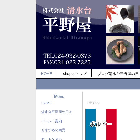
HOME
shopのトップ
ブログ清水台平野屋の日
Menu
HOME
フランス
清水台平野屋の日々
イベント案内
おすすめの商品
カートを見る