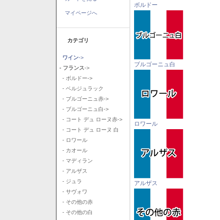
ボルドー
マイページへ
カテゴリ
ワイン
->
ブルゴーニュ白
- フランス
->
- ボルドー->
- ベルジュラック
- ブルゴーニュ赤->
- ブルゴーニュ白->
- コート デュ ローヌ赤->
ロワール
- コート デュ ローヌ 白
- ロワール
- カオール
- マディラン
- アルザス
- ジュラ
アルザス
- サヴォワ
- その他の赤
- その他の白