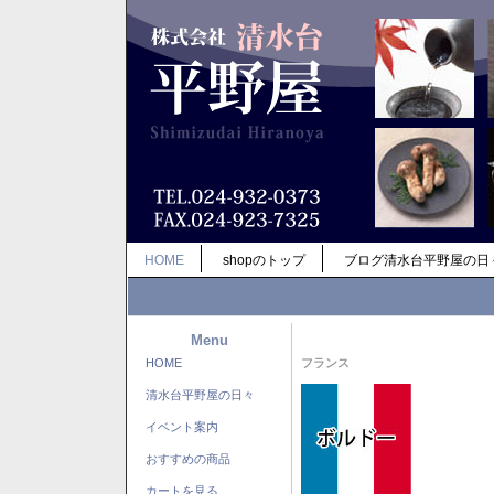
HOME
shopのトップ
ブログ清水台平野屋の日
Menu
HOME
フランス
清水台平野屋の日々
イベント案内
おすすめの商品
カートを見る