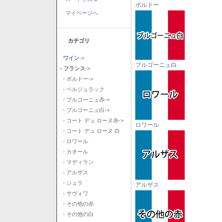
ボルドー
マイページへ
カテゴリ
ワイン
->
ブルゴーニュ白
- フランス
->
- ボルドー->
- ベルジュラック
- ブルゴーニュ赤->
- ブルゴーニュ白->
- コート デュ ローヌ赤->
ロワール
- コート デュ ローヌ 白
- ロワール
- カオール
- マディラン
- アルザス
- ジュラ
アルザス
- サヴォワ
- その他の赤
- その他の白