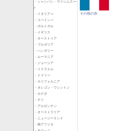
- シャンパン・ヴァンムスー-
>
その他の赤
- イタリア->
- スペイン->
- ポルトガル
- イギリス
- オーストリア
- ブルガリア
- ハンガリー
- ルーマニア
- ジョージア
- イスラエル
- ドイツ->
- カリフォルニア
- オレゴン・ワシントン
- カナダ
- チリ
- アルゼンチン
- オーストラリア
- ニュージーランド
- 南アフリカ
- モロッコ