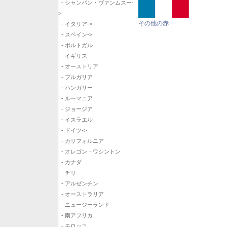
- シャンパン・ヴァンムスー-
>
その他の赤
- イタリア->
- スペイン->
- ポルトガル
- イギリス
- オーストリア
- ブルガリア
- ハンガリー
- ルーマニア
- ジョージア
- イスラエル
- ドイツ->
- カリフォルニア
- オレゴン・ワシントン
- カナダ
- チリ
- アルゼンチン
- オーストラリア
- ニュージーランド
- 南アフリカ
- モロッコ