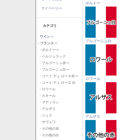
ボルドー
マイページへ
カテゴリ
ワイン
->
ブルゴーニュ白
- フランス
->
- ボルドー->
- ベルジュラック
- ブルゴーニュ赤->
- ブルゴーニュ白->
- コート デュ ローヌ赤->
ロワール
- コート デュ ローヌ 白
- ロワール
- カオール
- マディラン
- アルザス
- ジュラ
アルザス
- サヴォワ
- その他の赤
- その他の白