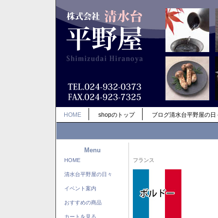
HOME
shopのトップ
ブログ清水台平野屋の日
Menu
HOME
フランス
清水台平野屋の日々
イベント案内
おすすめの商品
カートを見る