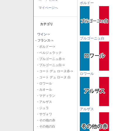
ボルドー
マイページへ
カテゴリ
ワイン
->
ブルゴーニュ白
- フランス
->
- ボルドー->
- ベルジュラック
- ブルゴーニュ赤->
- ブルゴーニュ白->
- コート デュ ローヌ赤->
ロワール
- コート デュ ローヌ 白
- ロワール
- カオール
- マディラン
- アルザス
- ジュラ
アルザス
- サヴォワ
- その他の赤
- その他の白