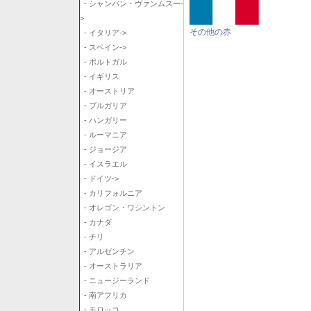
- シャンパン・ヴァンムスー-
>
その他の赤
- イタリア->
- スペイン->
- ポルトガル
- イギリス
- オーストリア
- ブルガリア
- ハンガリー
- ルーマニア
- ジョージア
- イスラエル
- ドイツ->
- カリフォルニア
- オレゴン・ワシントン
- カナダ
- チリ
- アルゼンチン
- オーストラリア
- ニュージーランド
- 南アフリカ
- モロッコ