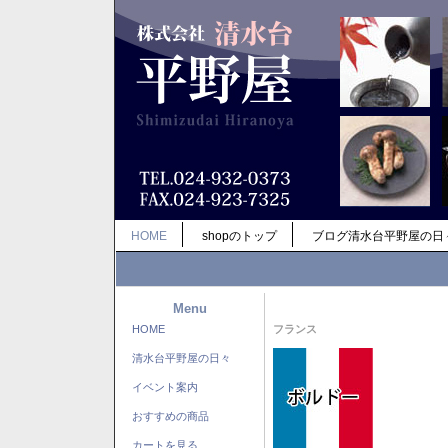
HOME
shopのトップ
ブログ清水台平野屋の日
Menu
HOME
フランス
清水台平野屋の日々
イベント案内
おすすめの商品
カートを見る