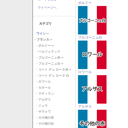
ボルドー
マイページへ
カテゴリ
ワイン
->
ブルゴーニュ白
- フランス
->
- ボルドー->
- ベルジュラック
- ブルゴーニュ赤->
- ブルゴーニュ白->
- コート デュ ローヌ赤->
ロワール
- コート デュ ローヌ 白
- ロワール
- カオール
- マディラン
- アルザス
- ジュラ
アルザス
- サヴォワ
- その他の赤
- その他の白