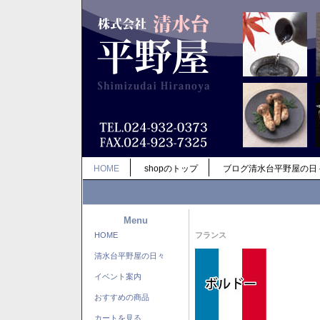
HOME
shopのトップ
ブログ清水台平野屋の日
Menu
HOME
フランス
清水台平野屋の日々
イベント案内
おすすめの商品
カートを見る