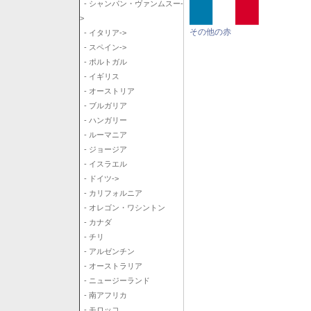
- シャンパン・ヴァンムスー-
>
その他の赤
- イタリア->
- スペイン->
- ポルトガル
- イギリス
- オーストリア
- ブルガリア
- ハンガリー
- ルーマニア
- ジョージア
- イスラエル
- ドイツ->
- カリフォルニア
- オレゴン・ワシントン
- カナダ
- チリ
- アルゼンチン
- オーストラリア
- ニュージーランド
- 南アフリカ
- モロッコ