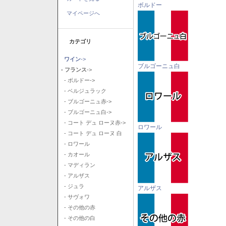
ボルドー
マイページへ
カテゴリ
ワイン
->
ブルゴーニュ白
- フランス
->
- ボルドー->
- ベルジュラック
- ブルゴーニュ赤->
- ブルゴーニュ白->
- コート デュ ローヌ赤->
ロワール
- コート デュ ローヌ 白
- ロワール
- カオール
- マディラン
- アルザス
- ジュラ
アルザス
- サヴォワ
- その他の赤
- その他の白