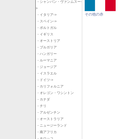
- シャンパン・ヴァンムスー-
>
その他の赤
- イタリア->
- スペイン->
- ポルトガル
- イギリス
- オーストリア
- ブルガリア
- ハンガリー
- ルーマニア
- ジョージア
- イスラエル
- ドイツ->
- カリフォルニア
- オレゴン・ワシントン
- カナダ
- チリ
- アルゼンチン
- オーストラリア
- ニュージーランド
- 南アフリカ
- モロッコ