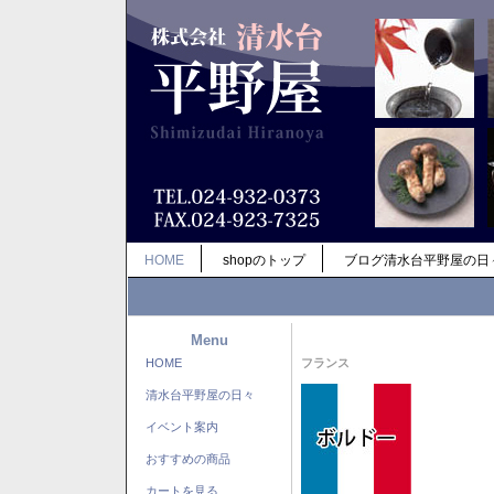
HOME
shopのトップ
ブログ清水台平野屋の日
Menu
HOME
フランス
清水台平野屋の日々
イベント案内
おすすめの商品
カートを見る