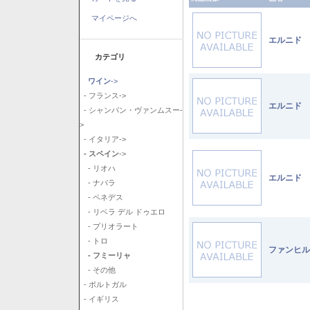
マイページへ
エルニド 
カテゴリ
ワイン
->
- フランス->
エルニド 
- シャンパン・ヴァンムスー-
>
- イタリア->
- スペイン
->
- リオハ
エルニド 
- ナバラ
- ペネデス
- リベラ デル ドゥエロ
- プリオラート
- トロ
ファンヒル
- フミーリャ
- その他
- ポルトガル
- イギリス