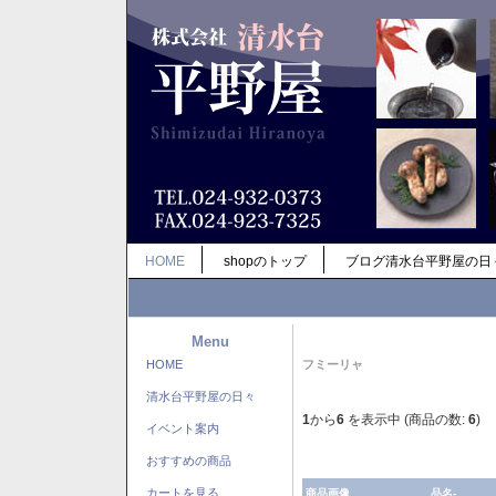
HOME
shopのトップ
ブログ清水台平野屋の日
Menu
HOME
フミーリャ
清水台平野屋の日々
1
から
6
を表示中 (商品の数:
6
)
イベント案内
おすすめの商品
カートを見る
商品画像
品名-