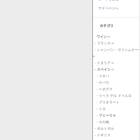
マイページへ
カテゴリ
ワイン
->
- フランス->
- シャンパン・ヴァンムスー-
>
- イタリア->
- スペイン
->
- リオハ
- ナバラ
- ペネデス
- リベラ デル ドゥエロ
- プリオラート
- トロ
- フミーリャ
- その他
- ポルトガル
- イギリス