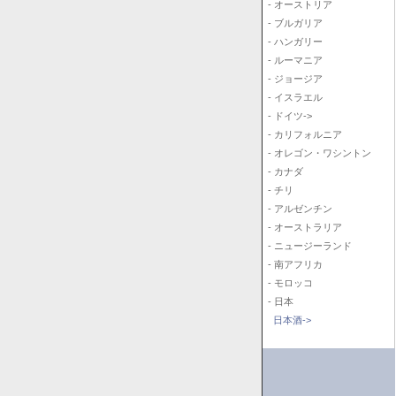
- オーストリア
- ブルガリア
- ハンガリー
- ルーマニア
- ジョージア
- イスラエル
- ドイツ->
- カリフォルニア
- オレゴン・ワシントン
- カナダ
- チリ
- アルゼンチン
- オーストラリア
- ニュージーランド
- 南アフリカ
- モロッコ
- 日本
日本酒->