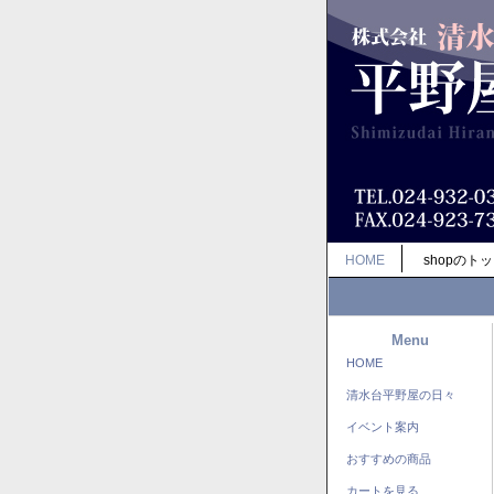
HOME
shopのト
Menu
HOME
清水台平野屋の日々
イベント案内
おすすめの商品
カートを見る