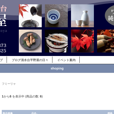
ップ
ブログ清水台平野屋の日々
イベント案内
shoping
フミーリャ
1
から
6
を表示中 (商品の数:
6
)
商品画像
品名-
価格