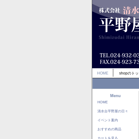
HOME
shopのト
Menu
HOME
清水台平野屋の日々
イベント案内
おすすめの商品
カートを見る