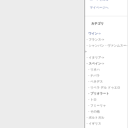
マイページへ
カテゴリ
ワイン
->
- フランス->
- シャンパン・ヴァンムスー-
>
- イタリア->
- スペイン
->
- リオハ
- ナバラ
- ペネデス
- リベラ デル ドゥエロ
- プリオラート
- トロ
- フミーリャ
- その他
- ポルトガル
- イギリス