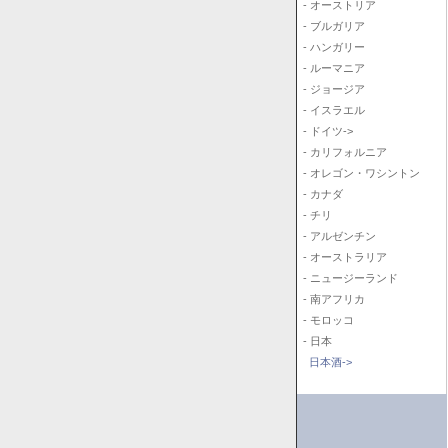
- オーストリア
- ブルガリア
- ハンガリー
- ルーマニア
- ジョージア
- イスラエル
- ドイツ->
- カリフォルニア
- オレゴン・ワシントン
- カナダ
- チリ
- アルゼンチン
- オーストラリア
- ニュージーランド
- 南アフリカ
- モロッコ
- 日本
日本酒->