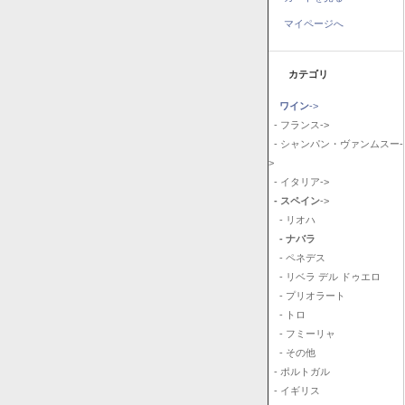
マイページへ
カテゴリ
ワイン
->
- フランス->
- シャンパン・ヴァンムスー-
>
- イタリア->
- スペイン
->
- リオハ
- ナバラ
- ペネデス
- リベラ デル ドゥエロ
- プリオラート
- トロ
- フミーリャ
- その他
- ポルトガル
- イギリス