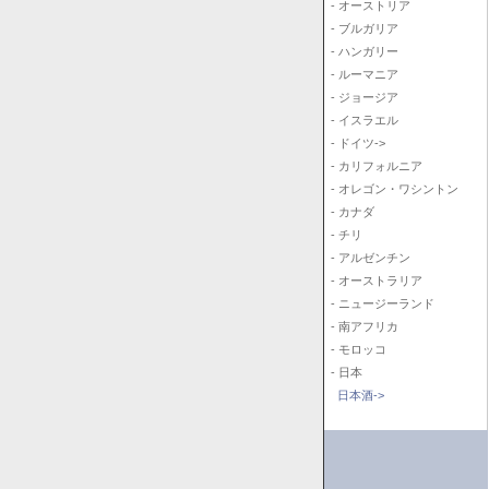
- オーストリア
- ブルガリア
- ハンガリー
- ルーマニア
- ジョージア
- イスラエル
- ドイツ->
- カリフォルニア
- オレゴン・ワシントン
- カナダ
- チリ
- アルゼンチン
- オーストラリア
- ニュージーランド
- 南アフリカ
- モロッコ
- 日本
日本酒->