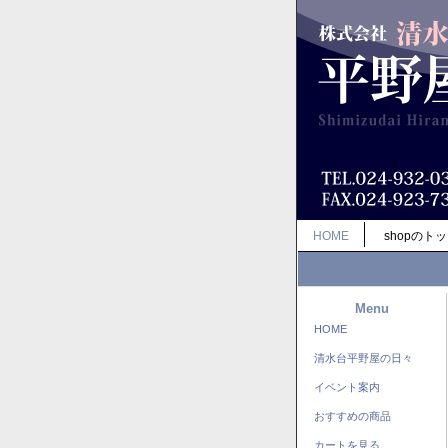
HOME
shopのト
Menu
HOME
清水台平野屋の日々
イベント案内
おすすめの商品
カートを見る