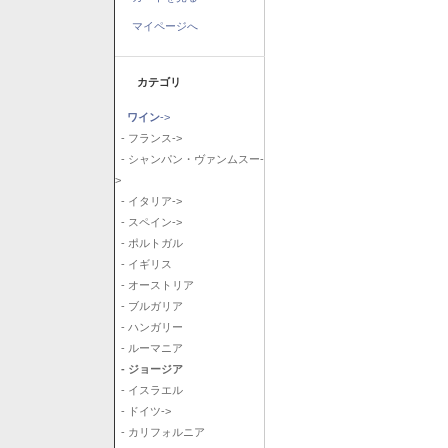
マイページへ
カテゴリ
ワイン
->
- フランス->
- シャンパン・ヴァンムスー-
>
- イタリア->
- スペイン->
- ポルトガル
- イギリス
- オーストリア
- ブルガリア
- ハンガリー
- ルーマニア
- ジョージア
- イスラエル
- ドイツ->
- カリフォルニア