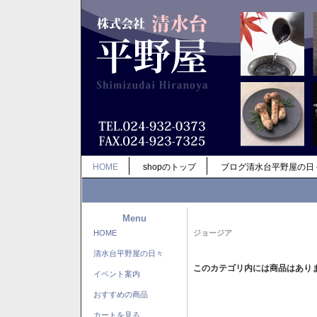
HOME
shopのトップ
ブログ清水台平野屋の日
Menu
HOME
ジョージア
清水台平野屋の日々
このカテゴリ内には商品はあり
イベント案内
おすすめの商品
カートを見る