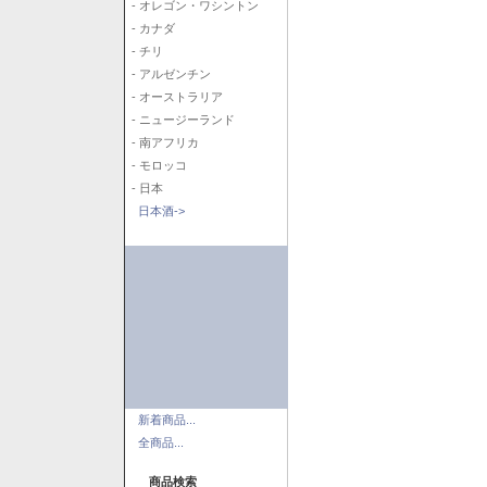
- オレゴン・ワシントン
- カナダ
- チリ
- アルゼンチン
- オーストラリア
- ニュージーランド
- 南アフリカ
- モロッコ
- 日本
日本酒->
新着商品...
全商品...
商品検索