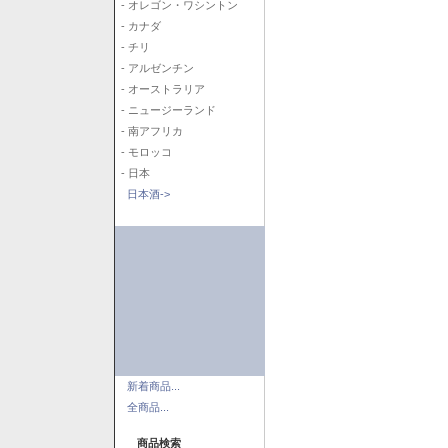
- オレゴン・ワシントン
- カナダ
- チリ
- アルゼンチン
- オーストラリア
- ニュージーランド
- 南アフリカ
- モロッコ
- 日本
日本酒->
新着商品...
全商品...
商品検索