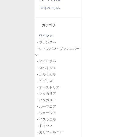
マイページへ
カテゴリ
ワイン
->
- フランス->
- シャンパン・ヴァンムスー-
>
- イタリア->
- スペイン->
- ポルトガル
- イギリス
- オーストリア
- ブルガリア
- ハンガリー
- ルーマニア
- ジョージア
- イスラエル
- ドイツ->
- カリフォルニア