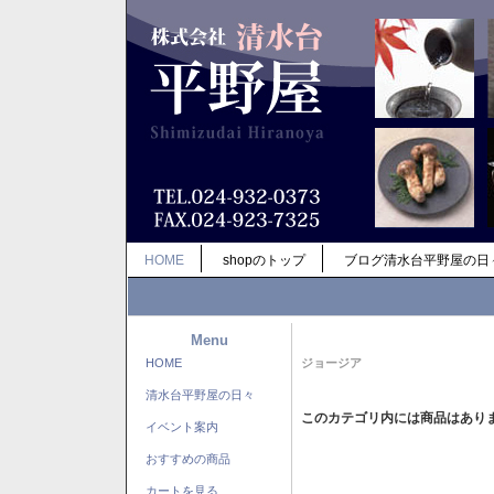
HOME
shopのトップ
ブログ清水台平野屋の日
Menu
HOME
ジョージア
清水台平野屋の日々
このカテゴリ内には商品はあり
イベント案内
おすすめの商品
カートを見る