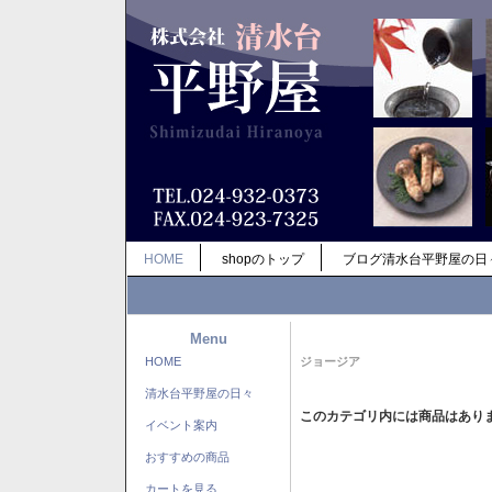
HOME
shopのトップ
ブログ清水台平野屋の日
Menu
HOME
ジョージア
清水台平野屋の日々
このカテゴリ内には商品はあり
イベント案内
おすすめの商品
カートを見る