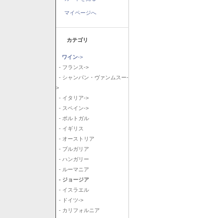
マイページへ
カテゴリ
ワイン
->
- フランス->
- シャンパン・ヴァンムスー-
>
- イタリア->
- スペイン->
- ポルトガル
- イギリス
- オーストリア
- ブルガリア
- ハンガリー
- ルーマニア
- ジョージア
- イスラエル
- ドイツ->
- カリフォルニア