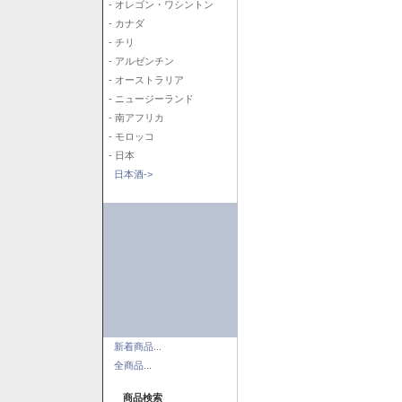
- オレゴン・ワシントン
- カナダ
- チリ
- アルゼンチン
- オーストラリア
- ニュージーランド
- 南アフリカ
- モロッコ
- 日本
日本酒->
新着商品...
全商品...
商品検索