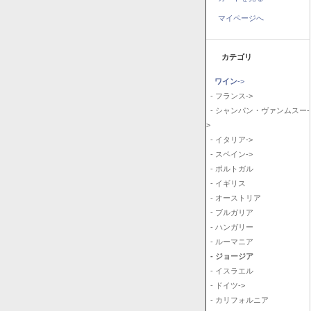
マイページへ
カテゴリ
ワイン
->
- フランス->
- シャンパン・ヴァンムスー-
>
- イタリア->
- スペイン->
- ポルトガル
- イギリス
- オーストリア
- ブルガリア
- ハンガリー
- ルーマニア
- ジョージア
- イスラエル
- ドイツ->
- カリフォルニア