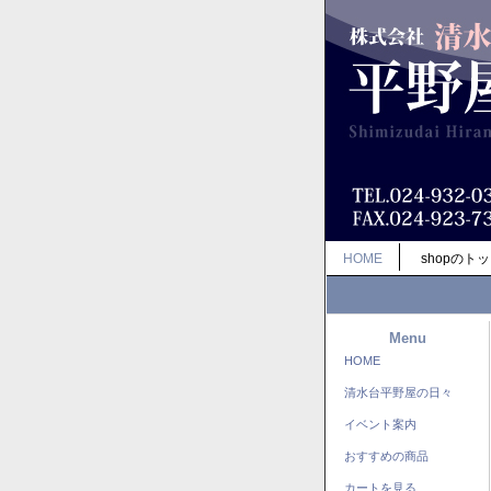
HOME
shopのト
Menu
HOME
清水台平野屋の日々
イベント案内
おすすめの商品
カートを見る