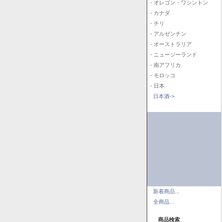
- オレゴン・ワシントン
- カナダ
- チリ
- アルゼンチン
- オーストラリア
- ニュージーランド
- 南アフリカ
- モロッコ
- 日本
日本酒->
新着商品...
全商品...
商品検索