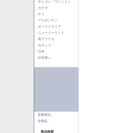
- オレゴン・ワシントン
- カナダ
- チリ
- アルゼンチン
- オーストラリア
- ニュージーランド
- 南アフリカ
- モロッコ
- 日本
日本酒->
新着商品...
全商品...
商品検索