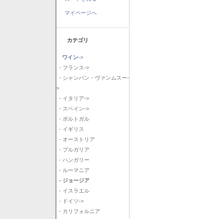
マイページへ
カテゴリ
ワイン
->
- フランス->
- シャンパン・ヴァンムスー-
>
- イタリア->
- スペイン->
- ポルトガル
- イギリス
- オーストリア
- ブルガリア
- ハンガリー
- ルーマニア
- ジョージア
- イスラエル
- ドイツ->
- カリフォルニア