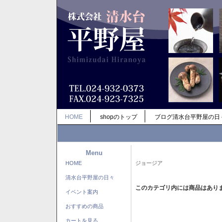
HOME
shopのトップ
ブログ清水台平野屋の日
Menu
HOME
ジョージア
清水台平野屋の日々
このカテゴリ内には商品はあり
イベント案内
おすすめの商品
カートを見る