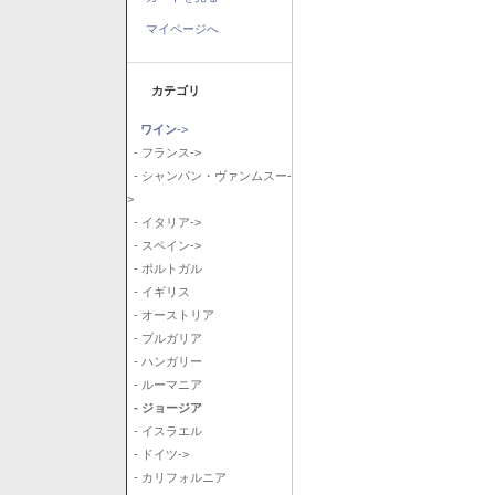
マイページへ
カテゴリ
ワイン
->
- フランス->
- シャンパン・ヴァンムスー-
>
- イタリア->
- スペイン->
- ポルトガル
- イギリス
- オーストリア
- ブルガリア
- ハンガリー
- ルーマニア
- ジョージア
- イスラエル
- ドイツ->
- カリフォルニア