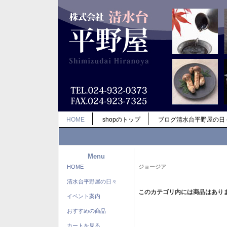
HOME
shopのトップ
ブログ清水台平野屋の日
Menu
HOME
ジョージア
清水台平野屋の日々
このカテゴリ内には商品はあり
イベント案内
おすすめの商品
カートを見る