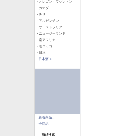
- オレゴン・ワシントン
- カナダ
- チリ
- アルゼンチン
- オーストラリア
- ニュージーランド
- 南アフリカ
- モロッコ
- 日本
日本酒->
新着商品...
全商品...
商品検索