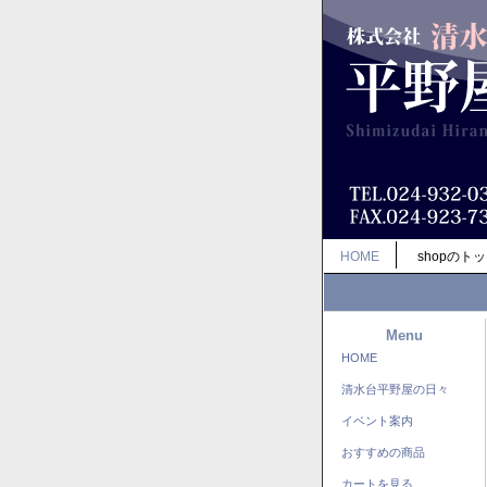
HOME
shopのト
Menu
HOME
清水台平野屋の日々
イベント案内
おすすめの商品
カートを見る