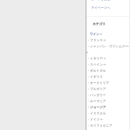
マイページへ
カテゴリ
ワイン
->
- フランス->
- シャンパン・ヴァンムスー-
>
- イタリア->
- スペイン->
- ポルトガル
- イギリス
- オーストリア
- ブルガリア
- ハンガリー
- ルーマニア
- ジョージア
- イスラエル
- ドイツ->
- カリフォルニア