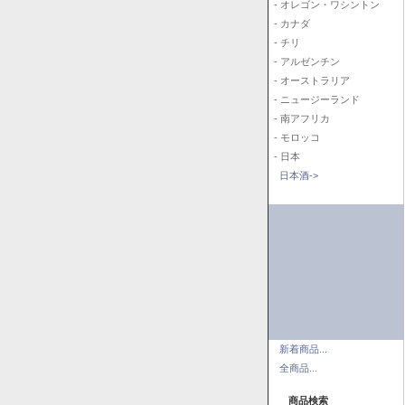
- オレゴン・ワシントン
- カナダ
- チリ
- アルゼンチン
- オーストラリア
- ニュージーランド
- 南アフリカ
- モロッコ
- 日本
日本酒->
新着商品...
全商品...
商品検索