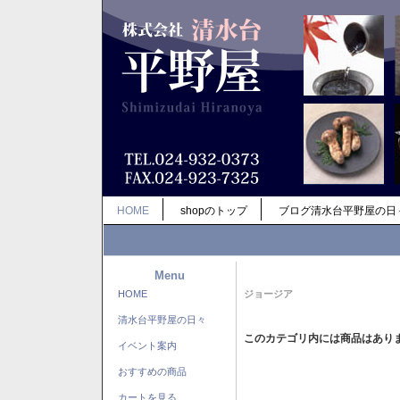
HOME
shopのトップ
ブログ清水台平野屋の日
Menu
HOME
ジョージア
清水台平野屋の日々
このカテゴリ内には商品はあり
イベント案内
おすすめの商品
カートを見る