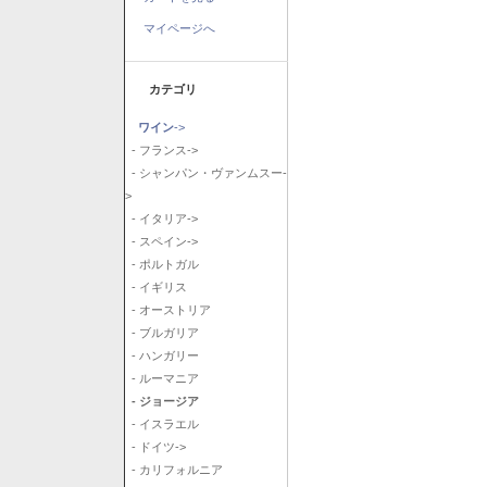
マイページへ
カテゴリ
ワイン
->
- フランス->
- シャンパン・ヴァンムスー-
>
- イタリア->
- スペイン->
- ポルトガル
- イギリス
- オーストリア
- ブルガリア
- ハンガリー
- ルーマニア
- ジョージア
- イスラエル
- ドイツ->
- カリフォルニア