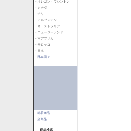
- オレゴン・ワシントン
- カナダ
- チリ
- アルゼンチン
- オーストラリア
- ニュージーランド
- 南アフリカ
- モロッコ
- 日本
日本酒->
新着商品...
全商品...
商品検索