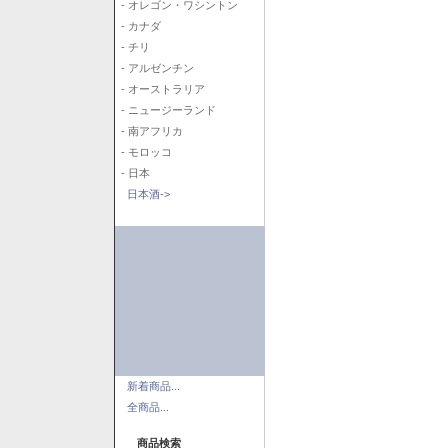
- オレゴン・ワシントン
- カナダ
- チリ
- アルゼンチン
- オーストラリア
- ニュージーランド
- 南アフリカ
- モロッコ
- 日本
日本酒->
新着商品...
全商品...
商品検索