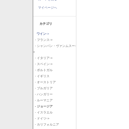
マイページへ
カテゴリ
ワイン
->
- フランス->
- シャンパン・ヴァンムスー-
>
- イタリア->
- スペイン->
- ポルトガル
- イギリス
- オーストリア
- ブルガリア
- ハンガリー
- ルーマニア
- ジョージア
- イスラエル
- ドイツ->
- カリフォルニア