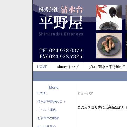
HOME
shopのトップ
ブログ清水台平野屋の日
Menu
HOME
ジョージア
清水台平野屋の日々
このカテゴリ内には商品はあり
イベント案内
おすすめの商品
カートを見る