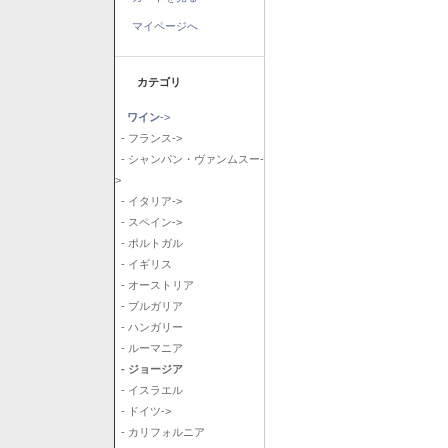
マイページへ
カテゴリ
ワイン
->
- フランス->
- シャンパン・ヴァンムスー-
>
- イタリア->
- スペイン->
- ポルトガル
- イギリス
- オーストリア
- ブルガリア
- ハンガリー
- ルーマニア
- ジョージア
- イスラエル
- ドイツ->
- カリフォルニア