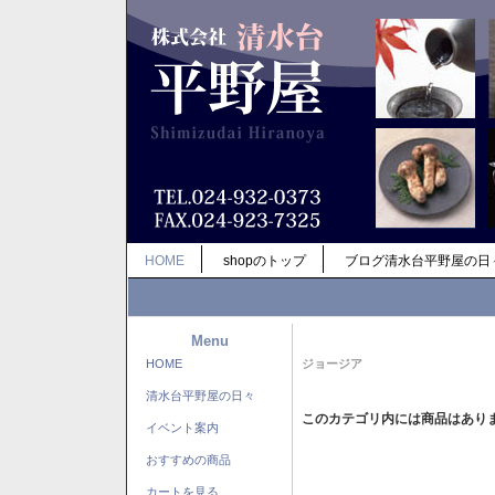
HOME
shopのトップ
ブログ清水台平野屋の日
Menu
HOME
ジョージア
清水台平野屋の日々
このカテゴリ内には商品はあり
イベント案内
おすすめの商品
カートを見る