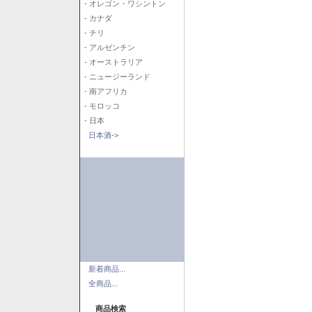
- オレゴン・ワシントン
- カナダ
- チリ
- アルゼンチン
- オーストラリア
- ニュージーランド
- 南アフリカ
- モロッコ
- 日本
日本酒->
新着商品...
全商品...
商品検索