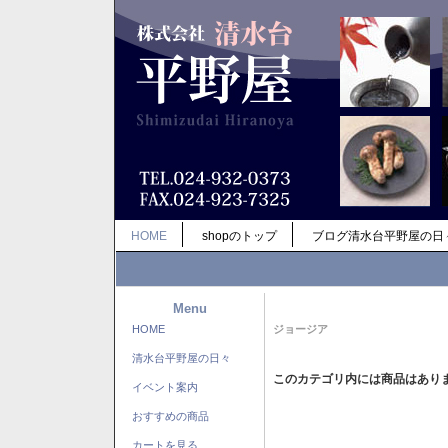
HOME
shopのトップ
ブログ清水台平野屋の日
Menu
HOME
ジョージア
清水台平野屋の日々
このカテゴリ内には商品はあり
イベント案内
おすすめの商品
カートを見る