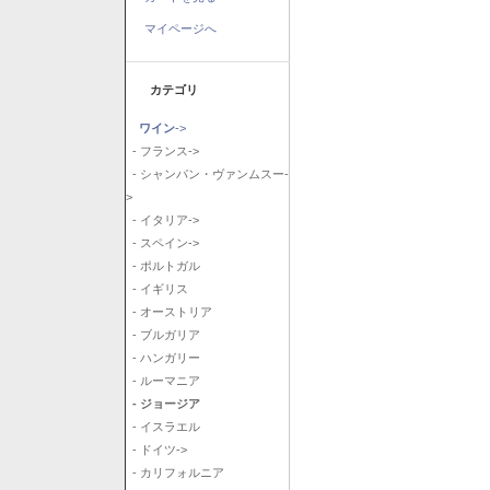
マイページへ
カテゴリ
ワイン
->
- フランス->
- シャンパン・ヴァンムスー-
>
- イタリア->
- スペイン->
- ポルトガル
- イギリス
- オーストリア
- ブルガリア
- ハンガリー
- ルーマニア
- ジョージア
- イスラエル
- ドイツ->
- カリフォルニア