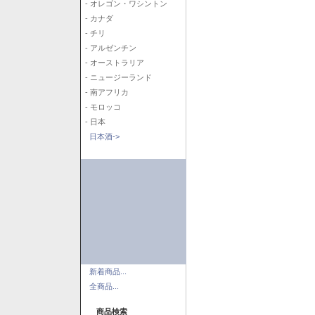
- オレゴン・ワシントン
- カナダ
- チリ
- アルゼンチン
- オーストラリア
- ニュージーランド
- 南アフリカ
- モロッコ
- 日本
日本酒->
新着商品...
全商品...
商品検索