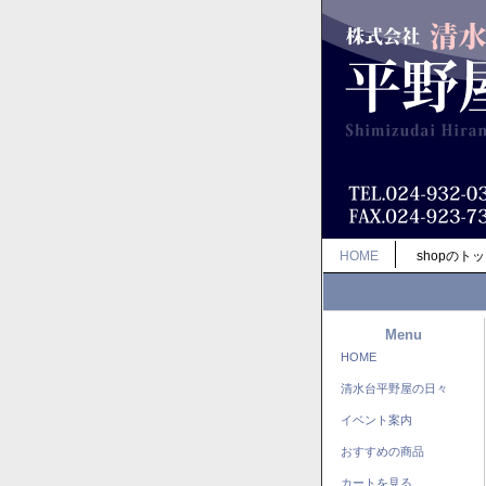
HOME
shopのト
Menu
HOME
清水台平野屋の日々
イベント案内
おすすめの商品
カートを見る