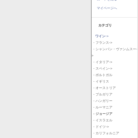
マイページへ
カテゴリ
ワイン
->
- フランス->
- シャンパン・ヴァンムスー-
>
- イタリア->
- スペイン->
- ポルトガル
- イギリス
- オーストリア
- ブルガリア
- ハンガリー
- ルーマニア
- ジョージア
- イスラエル
- ドイツ->
- カリフォルニア