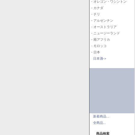
- オレゴン・ワシントン
- カナダ
- チリ
- アルゼンチン
- オーストラリア
- ニュージーランド
- 南アフリカ
- モロッコ
- 日本
日本酒->
新着商品...
全商品...
商品検索