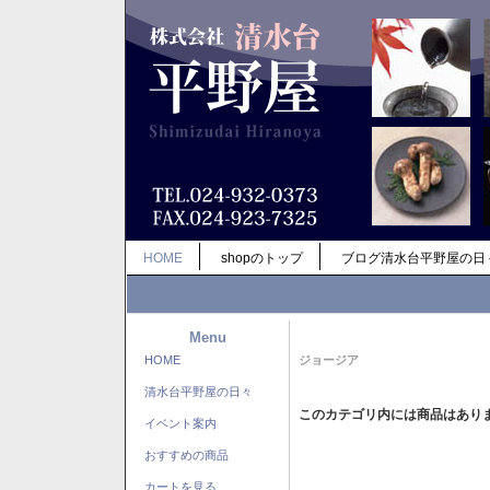
HOME
shopのトップ
ブログ清水台平野屋の日
Menu
HOME
ジョージア
清水台平野屋の日々
このカテゴリ内には商品はあり
イベント案内
おすすめの商品
カートを見る