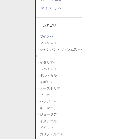
マイページへ
カテゴリ
ワイン
->
- フランス->
- シャンパン・ヴァンムスー-
>
- イタリア->
- スペイン->
- ポルトガル
- イギリス
- オーストリア
- ブルガリア
- ハンガリー
- ルーマニア
- ジョージア
- イスラエル
- ドイツ->
- カリフォルニア