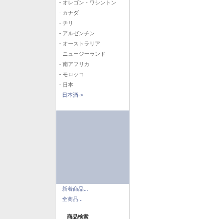
- オレゴン・ワシントン
- カナダ
- チリ
- アルゼンチン
- オーストラリア
- ニュージーランド
- 南アフリカ
- モロッコ
- 日本
日本酒->
新着商品...
全商品...
商品検索