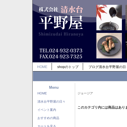
HOME
shopのトップ
ブログ清水台平野屋の日
Menu
HOME
ジョージア
清水台平野屋の日々
このカテゴリ内には商品はあり
イベント案内
おすすめの商品
カートを見る