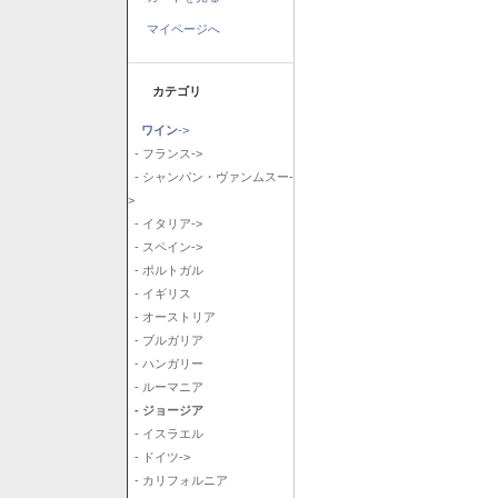
マイページへ
カテゴリ
ワイン
->
- フランス->
- シャンパン・ヴァンムスー-
>
- イタリア->
- スペイン->
- ポルトガル
- イギリス
- オーストリア
- ブルガリア
- ハンガリー
- ルーマニア
- ジョージア
- イスラエル
- ドイツ->
- カリフォルニア