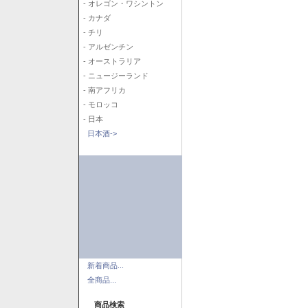
- オレゴン・ワシントン
- カナダ
- チリ
- アルゼンチン
- オーストラリア
- ニュージーランド
- 南アフリカ
- モロッコ
- 日本
日本酒->
新着商品...
全商品...
商品検索