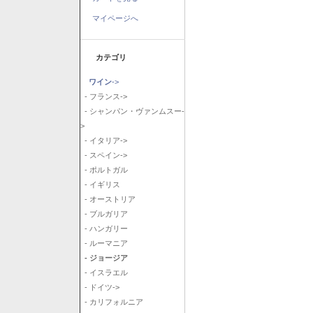
マイページへ
カテゴリ
ワイン
->
- フランス->
- シャンパン・ヴァンムスー-
>
- イタリア->
- スペイン->
- ポルトガル
- イギリス
- オーストリア
- ブルガリア
- ハンガリー
- ルーマニア
- ジョージア
- イスラエル
- ドイツ->
- カリフォルニア