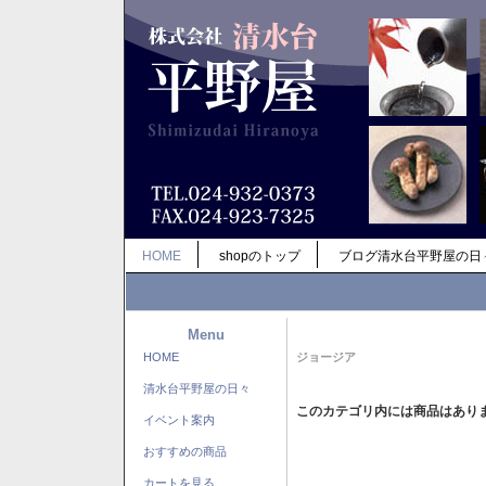
HOME
shopのトップ
ブログ清水台平野屋の日
Menu
HOME
ジョージア
清水台平野屋の日々
このカテゴリ内には商品はあり
イベント案内
おすすめの商品
カートを見る