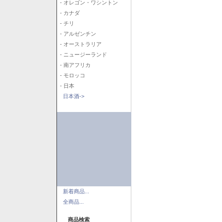
- オレゴン・ワシントン
- カナダ
- チリ
- アルゼンチン
- オーストラリア
- ニュージーランド
- 南アフリカ
- モロッコ
- 日本
日本酒->
新着商品...
全商品...
商品検索