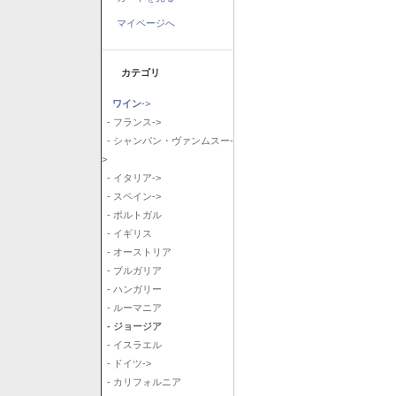
マイページへ
カテゴリ
ワイン
->
- フランス->
- シャンパン・ヴァンムスー-
>
- イタリア->
- スペイン->
- ポルトガル
- イギリス
- オーストリア
- ブルガリア
- ハンガリー
- ルーマニア
- ジョージア
- イスラエル
- ドイツ->
- カリフォルニア