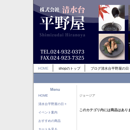
HOME
shopのトップ
ブログ清水台平野屋の日
Menu
HOME
ジョージア
清水台平野屋の日々
このカテゴリ内には商品はあり
イベント案内
おすすめの商品
カートを見る