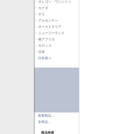
- オレゴン・ワシントン
- カナダ
- チリ
- アルゼンチン
- オーストラリア
- ニュージーランド
- 南アフリカ
- モロッコ
- 日本
日本酒->
新着商品...
全商品...
商品検索