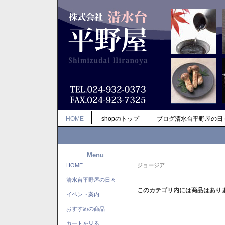
HOME
shopのトップ
ブログ清水台平野屋の日
Menu
HOME
ジョージア
清水台平野屋の日々
このカテゴリ内には商品はあり
イベント案内
おすすめの商品
カートを見る