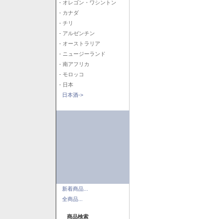
- オレゴン・ワシントン
- カナダ
- チリ
- アルゼンチン
- オーストラリア
- ニュージーランド
- 南アフリカ
- モロッコ
- 日本
日本酒->
新着商品...
全商品...
商品検索