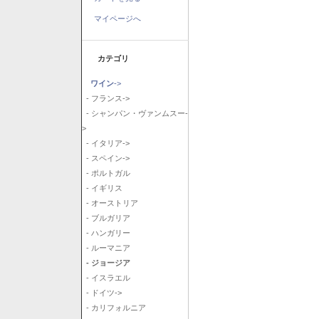
マイページへ
カテゴリ
ワイン
->
- フランス->
- シャンパン・ヴァンムスー-
>
- イタリア->
- スペイン->
- ポルトガル
- イギリス
- オーストリア
- ブルガリア
- ハンガリー
- ルーマニア
- ジョージア
- イスラエル
- ドイツ->
- カリフォルニア