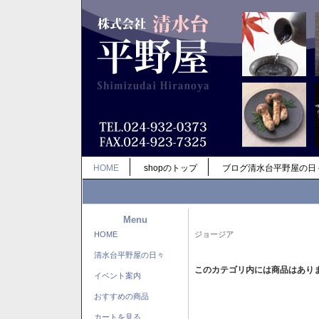
HOME
shopのトップ
ブログ清水台平野屋の日
Menu
HOME
ジョージア
清水台平野屋の日々
このカテゴリ内には商品はあり
イベント案内
おすすめの商品
カートを見る