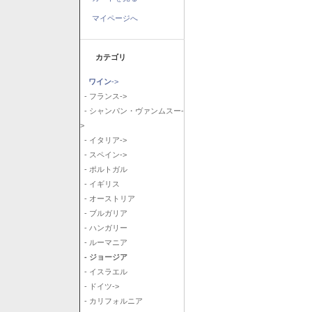
マイページへ
カテゴリ
ワイン
->
- フランス->
- シャンパン・ヴァンムスー-
>
- イタリア->
- スペイン->
- ポルトガル
- イギリス
- オーストリア
- ブルガリア
- ハンガリー
- ルーマニア
- ジョージア
- イスラエル
- ドイツ->
- カリフォルニア