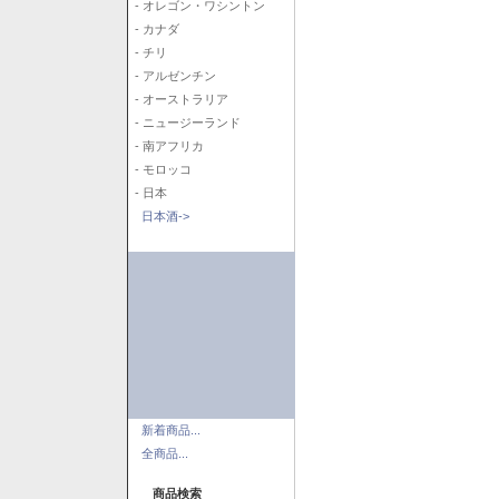
- オレゴン・ワシントン
- カナダ
- チリ
- アルゼンチン
- オーストラリア
- ニュージーランド
- 南アフリカ
- モロッコ
- 日本
日本酒->
新着商品...
全商品...
商品検索