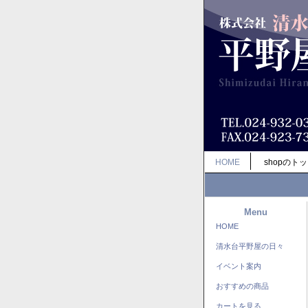
HOME
shopのト
Menu
HOME
清水台平野屋の日々
イベント案内
おすすめの商品
カートを見る