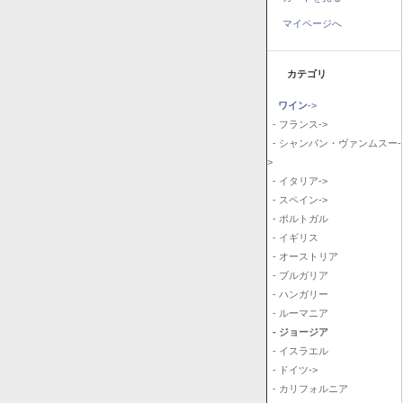
マイページへ
カテゴリ
ワイン
->
- フランス->
- シャンパン・ヴァンムスー-
>
- イタリア->
- スペイン->
- ポルトガル
- イギリス
- オーストリア
- ブルガリア
- ハンガリー
- ルーマニア
- ジョージア
- イスラエル
- ドイツ->
- カリフォルニア