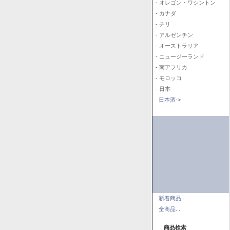
- オレゴン・ワシントン
- カナダ
- チリ
- アルゼンチン
- オーストラリア
- ニュージーランド
- 南アフリカ
- モロッコ
- 日本
日本酒->
新着商品...
全商品...
商品検索