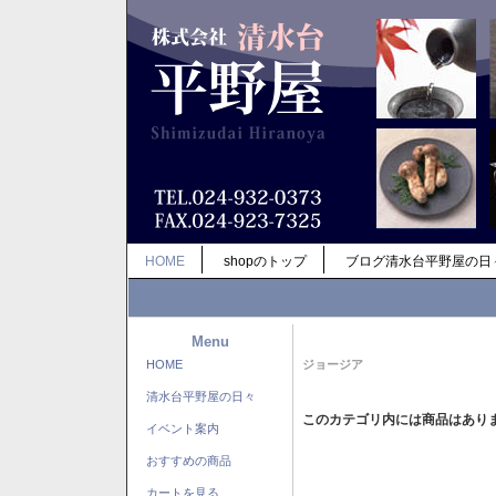
HOME
shopのトップ
ブログ清水台平野屋の日
Menu
HOME
ジョージア
清水台平野屋の日々
このカテゴリ内には商品はあり
イベント案内
おすすめの商品
カートを見る