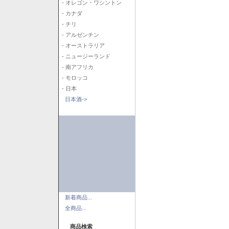
- オレゴン・ワシントン
- カナダ
- チリ
- アルゼンチン
- オーストラリア
- ニュージーランド
- 南アフリカ
- モロッコ
- 日本
日本酒->
新着商品...
全商品...
商品検索