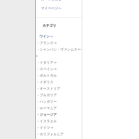
マイページへ
カテゴリ
ワイン
->
- フランス->
- シャンパン・ヴァンムスー-
>
- イタリア->
- スペイン->
- ポルトガル
- イギリス
- オーストリア
- ブルガリア
- ハンガリー
- ルーマニア
- ジョージア
- イスラエル
- ドイツ->
- カリフォルニア