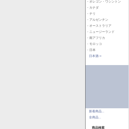
- オレゴン・ワシントン
- カナダ
- チリ
- アルゼンチン
- オーストラリア
- ニュージーランド
- 南アフリカ
- モロッコ
- 日本
日本酒->
新着商品...
全商品...
商品検索