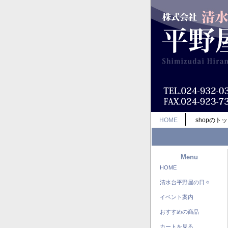
HOME
shopのト
Menu
HOME
清水台平野屋の日々
イベント案内
おすすめの商品
カートを見る