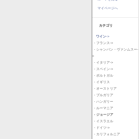
マイページへ
カテゴリ
ワイン
->
- フランス->
- シャンパン・ヴァンムスー-
>
- イタリア->
- スペイン->
- ポルトガル
- イギリス
- オーストリア
- ブルガリア
- ハンガリー
- ルーマニア
- ジョージア
- イスラエル
- ドイツ->
- カリフォルニア