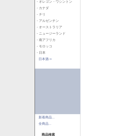
- オレゴン・ワシントン
- カナダ
- チリ
- アルゼンチン
- オーストラリア
- ニュージーランド
- 南アフリカ
- モロッコ
- 日本
日本酒->
新着商品...
全商品...
商品検索