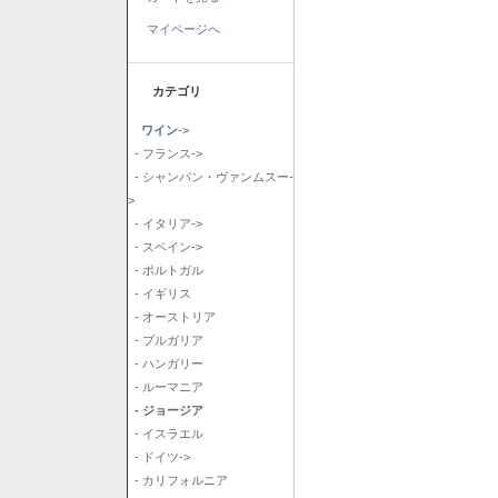
マイページへ
カテゴリ
ワイン
->
- フランス->
- シャンパン・ヴァンムスー-
>
- イタリア->
- スペイン->
- ポルトガル
- イギリス
- オーストリア
- ブルガリア
- ハンガリー
- ルーマニア
- ジョージア
- イスラエル
- ドイツ->
- カリフォルニア