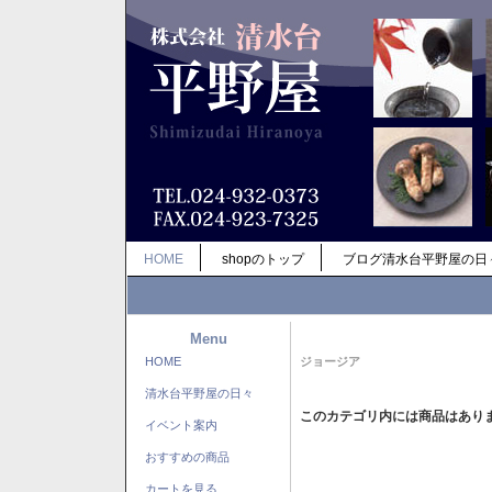
HOME
shopのトップ
ブログ清水台平野屋の日
Menu
HOME
ジョージア
清水台平野屋の日々
このカテゴリ内には商品はあり
イベント案内
おすすめの商品
カートを見る