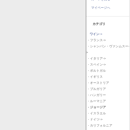
マイページへ
カテゴリ
ワイン
->
- フランス->
- シャンパン・ヴァンムスー-
>
- イタリア->
- スペイン->
- ポルトガル
- イギリス
- オーストリア
- ブルガリア
- ハンガリー
- ルーマニア
- ジョージア
- イスラエル
- ドイツ->
- カリフォルニア