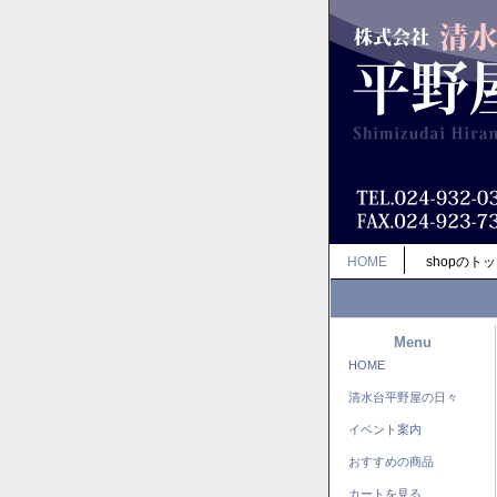
HOME
shopのト
Menu
HOME
清水台平野屋の日々
イベント案内
おすすめの商品
カートを見る