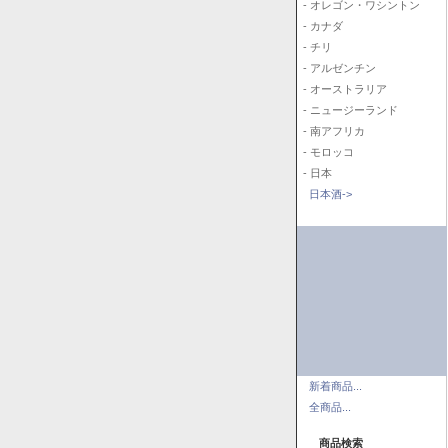
- オレゴン・ワシントン
- カナダ
- チリ
- アルゼンチン
- オーストラリア
- ニュージーランド
- 南アフリカ
- モロッコ
- 日本
日本酒->
新着商品...
全商品...
商品検索