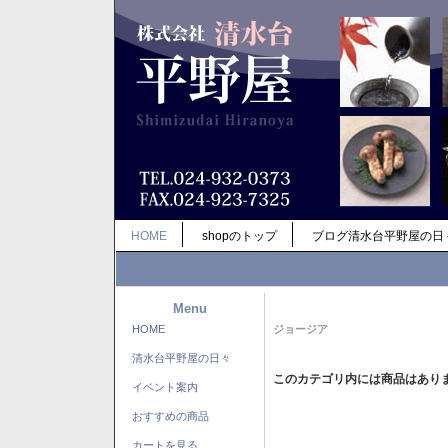
HOME
shopのトップ
ブログ清水台平野屋の日
Menu
HOME
ジョージア
清水台平野屋の日々
このカテゴリ内には商品はあり
イベント案内
おすすめの商品
カートを見る