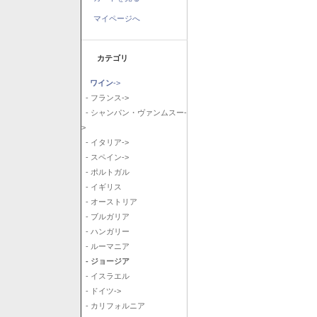
マイページへ
カテゴリ
ワイン
->
- フランス->
- シャンパン・ヴァンムスー-
>
- イタリア->
- スペイン->
- ポルトガル
- イギリス
- オーストリア
- ブルガリア
- ハンガリー
- ルーマニア
- ジョージア
- イスラエル
- ドイツ->
- カリフォルニア