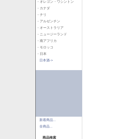
- オレゴン・ワシントン
- カナダ
- チリ
- アルゼンチン
- オーストラリア
- ニュージーランド
- 南アフリカ
- モロッコ
- 日本
日本酒->
新着商品...
全商品...
商品検索