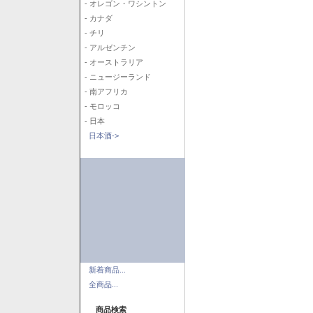
- オレゴン・ワシントン
- カナダ
- チリ
- アルゼンチン
- オーストラリア
- ニュージーランド
- 南アフリカ
- モロッコ
- 日本
日本酒->
新着商品...
全商品...
商品検索