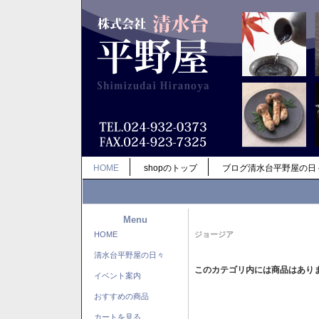
HOME
shopのトップ
ブログ清水台平野屋の日
Menu
HOME
ジョージア
清水台平野屋の日々
このカテゴリ内には商品はあり
イベント案内
おすすめの商品
カートを見る