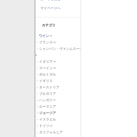
マイページへ
カテゴリ
ワイン
->
- フランス->
- シャンパン・ヴァンムスー-
>
- イタリア->
- スペイン->
- ポルトガル
- イギリス
- オーストリア
- ブルガリア
- ハンガリー
- ルーマニア
- ジョージア
- イスラエル
- ドイツ->
- カリフォルニア