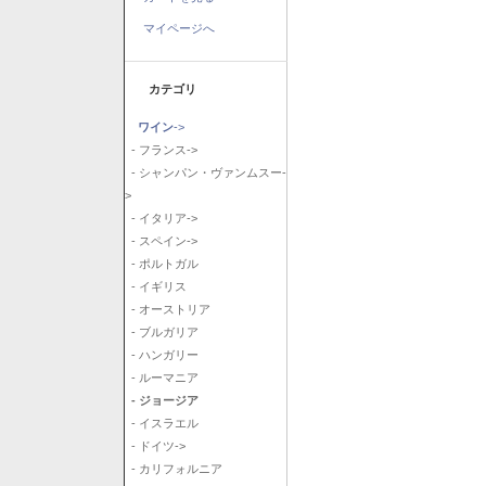
マイページへ
カテゴリ
ワイン
->
- フランス->
- シャンパン・ヴァンムスー-
>
- イタリア->
- スペイン->
- ポルトガル
- イギリス
- オーストリア
- ブルガリア
- ハンガリー
- ルーマニア
- ジョージア
- イスラエル
- ドイツ->
- カリフォルニア