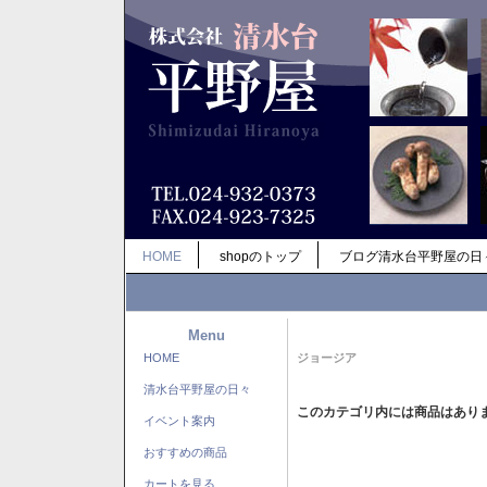
HOME
shopのトップ
ブログ清水台平野屋の日
Menu
HOME
ジョージア
清水台平野屋の日々
このカテゴリ内には商品はあり
イベント案内
おすすめの商品
カートを見る