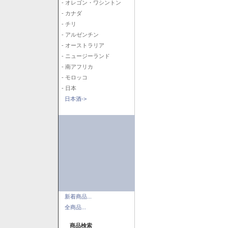
- オレゴン・ワシントン
- カナダ
- チリ
- アルゼンチン
- オーストラリア
- ニュージーランド
- 南アフリカ
- モロッコ
- 日本
日本酒->
新着商品...
全商品...
商品検索