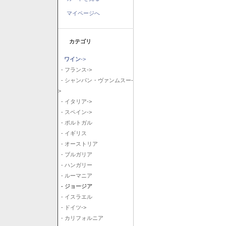
マイページへ
カテゴリ
ワイン
->
- フランス->
- シャンパン・ヴァンムスー-
>
- イタリア->
- スペイン->
- ポルトガル
- イギリス
- オーストリア
- ブルガリア
- ハンガリー
- ルーマニア
- ジョージア
- イスラエル
- ドイツ->
- カリフォルニア