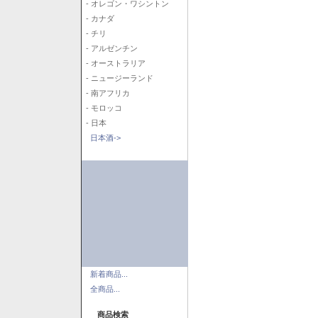
- オレゴン・ワシントン
- カナダ
- チリ
- アルゼンチン
- オーストラリア
- ニュージーランド
- 南アフリカ
- モロッコ
- 日本
日本酒->
新着商品...
全商品...
商品検索