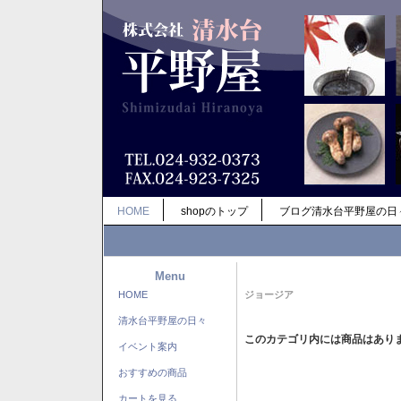
HOME
shopのトップ
ブログ清水台平野屋の日
Menu
HOME
ジョージア
清水台平野屋の日々
このカテゴリ内には商品はあり
イベント案内
おすすめの商品
カートを見る