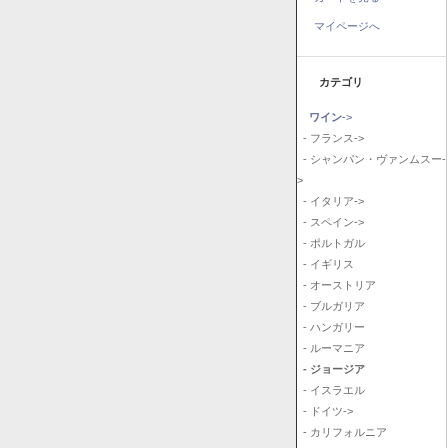
マイページへ
カテゴリ
ワイン
->
- フランス->
- シャンパン・ヴァンムスー-
>
- イタリア->
- スペイン->
- ポルトガル
- イギリス
- オーストリア
- ブルガリア
- ハンガリー
- ルーマニア
- ジョージア
- イスラエル
- ドイツ->
- カリフォルニア