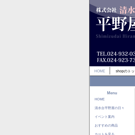
HOME
shopのト
Menu
HOME
清水台平野屋の日々
イベント案内
おすすめの商品
カートを見る