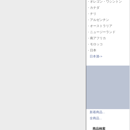
- オレゴン・ワシントン
- カナダ
- チリ
- アルゼンチン
- オーストラリア
- ニュージーランド
- 南アフリカ
- モロッコ
- 日本
日本酒->
新着商品...
全商品...
商品検索