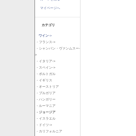
マイページへ
カテゴリ
ワイン
->
- フランス->
- シャンパン・ヴァンムスー-
>
- イタリア->
- スペイン->
- ポルトガル
- イギリス
- オーストリア
- ブルガリア
- ハンガリー
- ルーマニア
- ジョージア
- イスラエル
- ドイツ->
- カリフォルニア