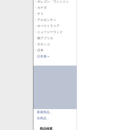
- オレゴン・ワシントン
- カナダ
- チリ
- アルゼンチン
- オーストラリア
- ニュージーランド
- 南アフリカ
- モロッコ
- 日本
日本酒->
新着商品...
全商品...
商品検索