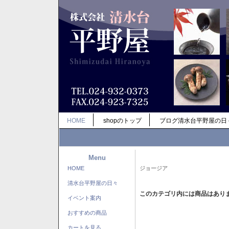
HOME
shopのトップ
ブログ清水台平野屋の日
Menu
HOME
ジョージア
清水台平野屋の日々
このカテゴリ内には商品はあり
イベント案内
おすすめの商品
カートを見る