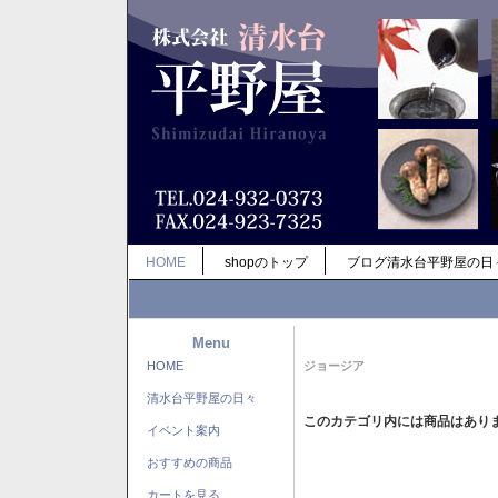
HOME
shopのトップ
ブログ清水台平野屋の日
Menu
HOME
ジョージア
清水台平野屋の日々
このカテゴリ内には商品はあり
イベント案内
おすすめの商品
カートを見る