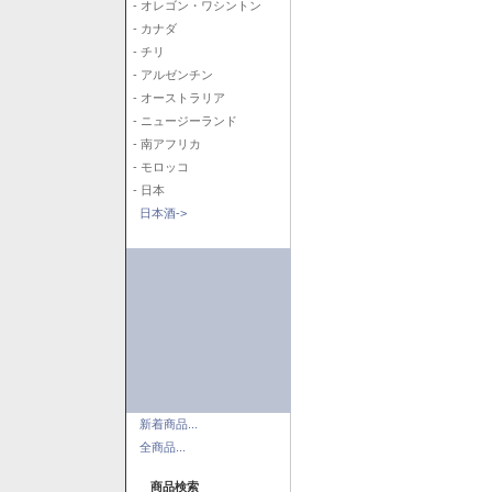
- オレゴン・ワシントン
- カナダ
- チリ
- アルゼンチン
- オーストラリア
- ニュージーランド
- 南アフリカ
- モロッコ
- 日本
日本酒->
新着商品...
全商品...
商品検索