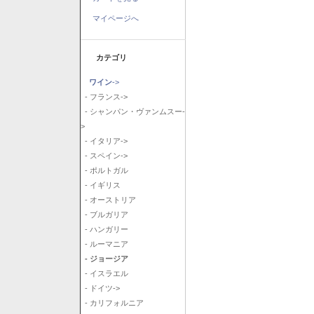
マイページへ
カテゴリ
ワイン
->
- フランス->
- シャンパン・ヴァンムスー-
>
- イタリア->
- スペイン->
- ポルトガル
- イギリス
- オーストリア
- ブルガリア
- ハンガリー
- ルーマニア
- ジョージア
- イスラエル
- ドイツ->
- カリフォルニア