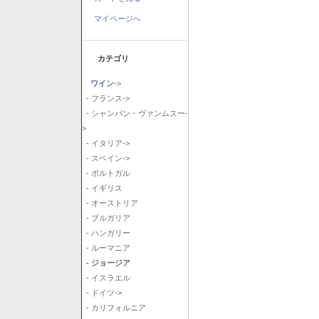
マイページへ
カテゴリ
ワイン
->
- フランス->
- シャンパン・ヴァンムスー-
>
- イタリア->
- スペイン->
- ポルトガル
- イギリス
- オーストリア
- ブルガリア
- ハンガリー
- ルーマニア
- ジョージア
- イスラエル
- ドイツ->
- カリフォルニア