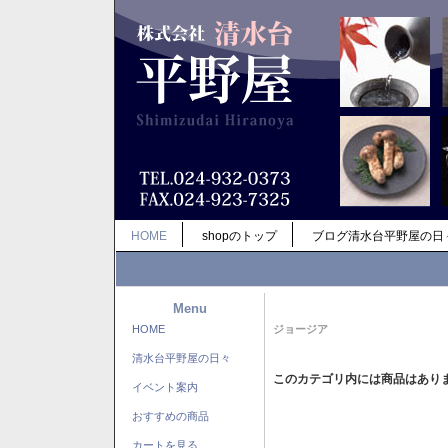
HOME
shopのトップ
ブログ清水台平野屋の日
Menu
HOME
ジョージア
清水台平野屋の日々
このカテゴリ内には商品はあり
イベント案内
おすすめの商品
カートを見る