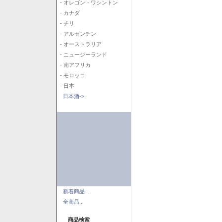
- オレゴン・ワシントン
- カナダ
- チリ
- アルゼンチン
- オーストラリア
- ニュージーランド
- 南アフリカ
- モロッコ
- 日本
日本酒->
新着商品...
全商品...
商品検索