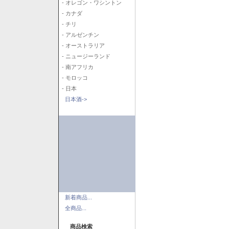
- オレゴン・ワシントン
- カナダ
- チリ
- アルゼンチン
- オーストラリア
- ニュージーランド
- 南アフリカ
- モロッコ
- 日本
日本酒->
新着商品...
全商品...
商品検索