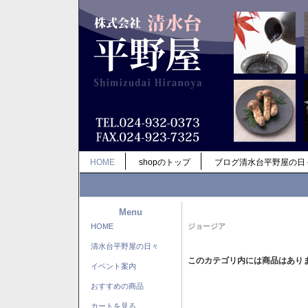
HOME
shopのトップ
ブログ清水台平野屋の日
Menu
HOME
ジョージア
清水台平野屋の日々
このカテゴリ内には商品はあり
イベント案内
おすすめの商品
カートを見る