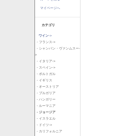
マイページへ
カテゴリ
ワイン
->
- フランス->
- シャンパン・ヴァンムスー-
>
- イタリア->
- スペイン->
- ポルトガル
- イギリス
- オーストリア
- ブルガリア
- ハンガリー
- ルーマニア
- ジョージア
- イスラエル
- ドイツ->
- カリフォルニア