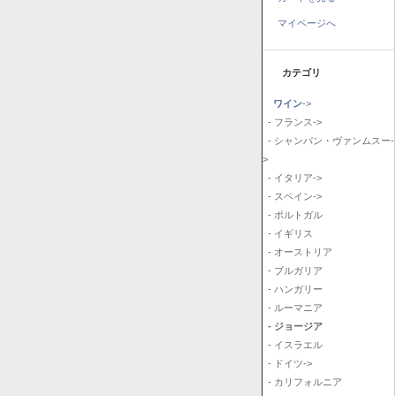
マイページへ
カテゴリ
ワイン
->
- フランス->
- シャンパン・ヴァンムスー-
>
- イタリア->
- スペイン->
- ポルトガル
- イギリス
- オーストリア
- ブルガリア
- ハンガリー
- ルーマニア
- ジョージア
- イスラエル
- ドイツ->
- カリフォルニア