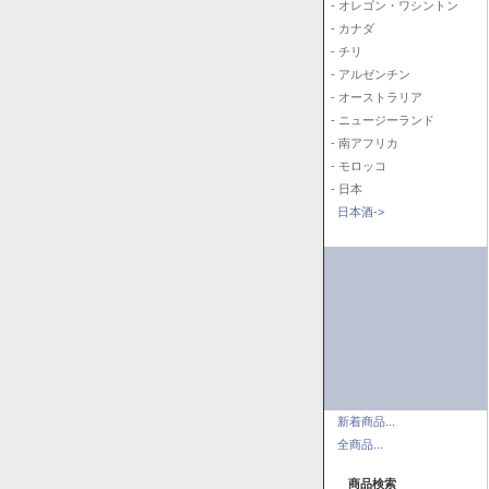
- オレゴン・ワシントン
- カナダ
- チリ
- アルゼンチン
- オーストラリア
- ニュージーランド
- 南アフリカ
- モロッコ
- 日本
日本酒->
新着商品...
全商品...
商品検索