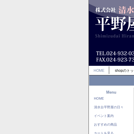
HOME
shopのト
Menu
HOME
清水台平野屋の日々
イベント案内
おすすめの商品
カートを見る