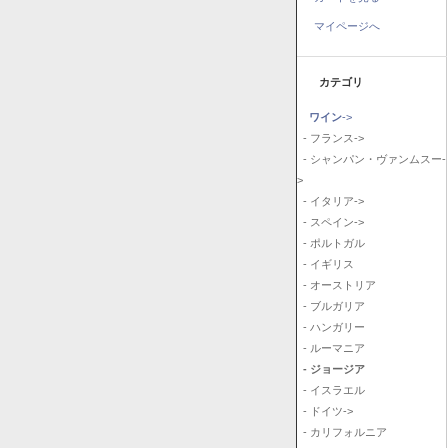
マイページへ
カテゴリ
ワイン
->
- フランス->
- シャンパン・ヴァンムスー-
>
- イタリア->
- スペイン->
- ポルトガル
- イギリス
- オーストリア
- ブルガリア
- ハンガリー
- ルーマニア
- ジョージア
- イスラエル
- ドイツ->
- カリフォルニア