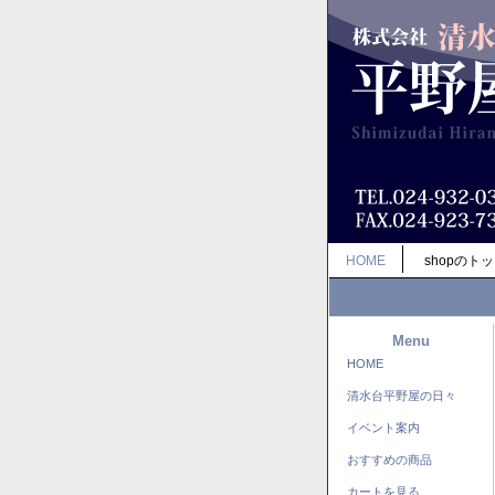
HOME
shopのト
Menu
HOME
清水台平野屋の日々
イベント案内
おすすめの商品
カートを見る