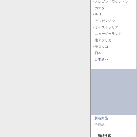
- オレゴン・ワシントン
- カナダ
- チリ
- アルゼンチン
- オーストラリア
- ニュージーランド
- 南アフリカ
- モロッコ
- 日本
日本酒->
新着商品...
全商品...
商品検索