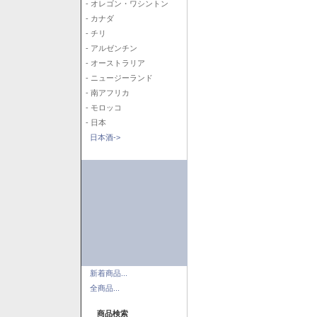
- オレゴン・ワシントン
- カナダ
- チリ
- アルゼンチン
- オーストラリア
- ニュージーランド
- 南アフリカ
- モロッコ
- 日本
日本酒->
新着商品...
全商品...
商品検索