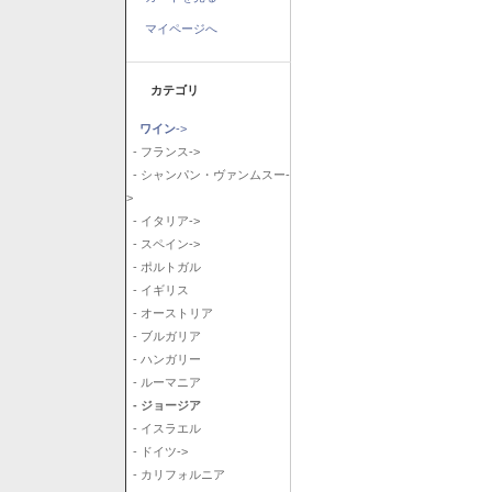
マイページへ
カテゴリ
ワイン
->
- フランス->
- シャンパン・ヴァンムスー-
>
- イタリア->
- スペイン->
- ポルトガル
- イギリス
- オーストリア
- ブルガリア
- ハンガリー
- ルーマニア
- ジョージア
- イスラエル
- ドイツ->
- カリフォルニア