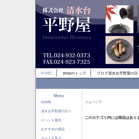
HOME
shopのトップ
ブログ清水台平野屋の日
Menu
HOME
ジョージア
清水台平野屋の日々
このカテゴリ内には商品はあり
イベント案内
おすすめの商品
カートを見る