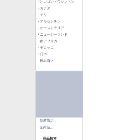
- オレゴン・ワシントン
- カナダ
- チリ
- アルゼンチン
- オーストラリア
- ニュージーランド
- 南アフリカ
- モロッコ
- 日本
日本酒->
新着商品...
全商品...
商品検索