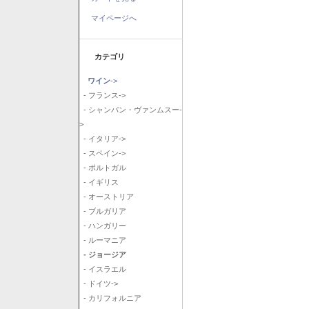
マイページへ
カテゴリ
ワイン
->
- フランス->
- シャンパン・ヴァンムスー-
>
- イタリア->
- スペイン->
- ポルトガル
- イギリス
- オーストリア
- ブルガリア
- ハンガリー
- ルーマニア
- ジョージア
- イスラエル
- ドイツ->
- カリフォルニア