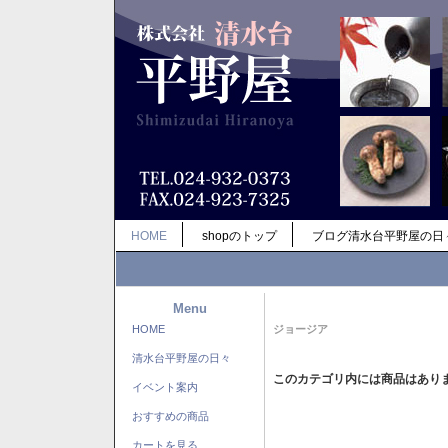
HOME
shopのトップ
ブログ清水台平野屋の日
Menu
HOME
ジョージア
清水台平野屋の日々
このカテゴリ内には商品はあり
イベント案内
おすすめの商品
カートを見る