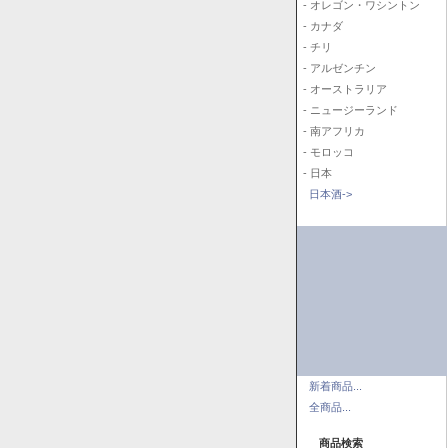
- オレゴン・ワシントン
- カナダ
- チリ
- アルゼンチン
- オーストラリア
- ニュージーランド
- 南アフリカ
- モロッコ
- 日本
日本酒->
新着商品...
全商品...
商品検索