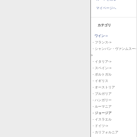
マイページへ
カテゴリ
ワイン
->
- フランス->
- シャンパン・ヴァンムスー-
>
- イタリア->
- スペイン->
- ポルトガル
- イギリス
- オーストリア
- ブルガリア
- ハンガリー
- ルーマニア
- ジョージア
- イスラエル
- ドイツ->
- カリフォルニア