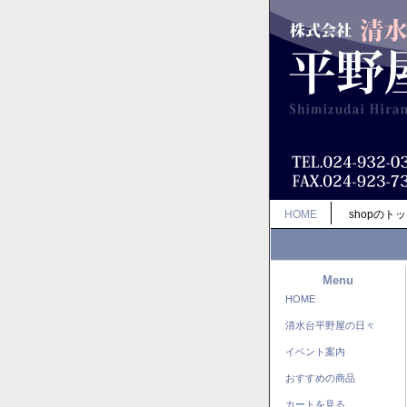
HOME
shopのト
Menu
HOME
清水台平野屋の日々
イベント案内
おすすめの商品
カートを見る