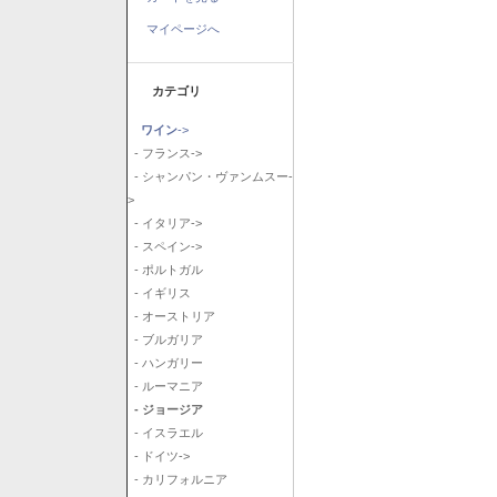
マイページへ
カテゴリ
ワイン
->
- フランス->
- シャンパン・ヴァンムスー-
>
- イタリア->
- スペイン->
- ポルトガル
- イギリス
- オーストリア
- ブルガリア
- ハンガリー
- ルーマニア
- ジョージア
- イスラエル
- ドイツ->
- カリフォルニア