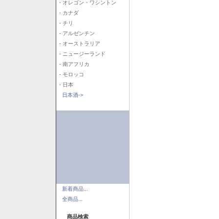
- オレゴン・ワシントン
- カナダ
- チリ
- アルゼンチン
- オーストラリア
- ニュージーランド
- 南アフリカ
- モロッコ
- 日本
日本酒->
新着商品...
全商品...
商品検索