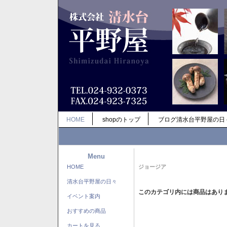
HOME
shopのトップ
ブログ清水台平野屋の日
Menu
HOME
ジョージア
清水台平野屋の日々
このカテゴリ内には商品はあり
イベント案内
おすすめの商品
カートを見る