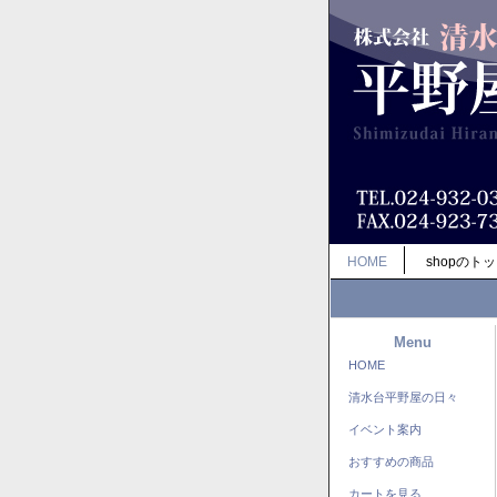
HOME
shopのト
Menu
HOME
清水台平野屋の日々
イベント案内
おすすめの商品
カートを見る