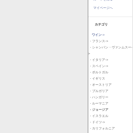
マイページへ
カテゴリ
ワイン
->
- フランス->
- シャンパン・ヴァンムスー-
>
- イタリア->
- スペイン->
- ポルトガル
- イギリス
- オーストリア
- ブルガリア
- ハンガリー
- ルーマニア
- ジョージア
- イスラエル
- ドイツ->
- カリフォルニア