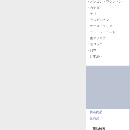
- オレゴン・ワシントン
- カナダ
- チリ
- アルゼンチン
- オーストラリア
- ニュージーランド
- 南アフリカ
- モロッコ
- 日本
日本酒->
新着商品...
全商品...
商品検索